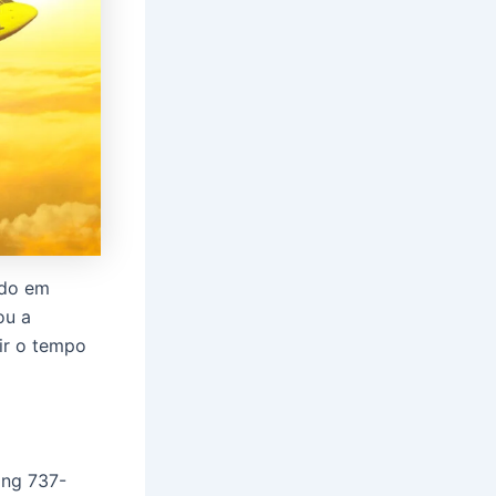
ado em
ou a
ir o tempo
ing 737-