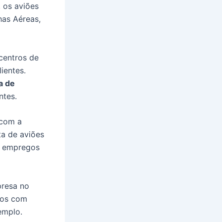
 os aviões
as Aéreas,
centros de
ientes.
a de
ntes.
 com a
ta de aviões
s empregos
resa no
cios com
emplo.