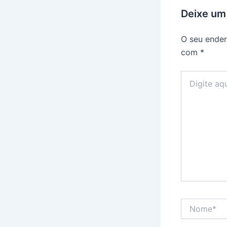
Deixe um
O seu ender
com
*
Digite
aqui...
Nome*