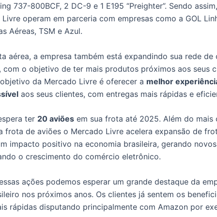
ing 737-800BCF, 2 DC-9 e 1 E195 “Preighter”. Sendo assim,
 Livre operam em parceria com empresas como a GOL Linh
has Aéreas, TSM e Azul.
ta aérea, a empresa também está expandindo sua rede de 
o, com o objetivo de ter mais produtos próximos aos seus cl
objetivo da Mercado Livre é oferecer a
melhor experiênci
sível
aos seus clientes, com entregas mais rápidas e eficie
espera ter
20 aviões
em sua frota até 2025. Além do mais
 frota de aviões o Mercado Livre acelera expansão de fro
um impacto positivo na economia brasileira, gerando novo
ando o crescimento do comércio eletrônico.
essas ações podemos esperar um grande destaque da emp
sileiro nos próximos anos. Os clientes já sentem os benefi
is rápidas disputando principalmente com Amazon por ex