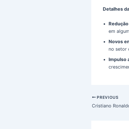
Detalhes d
Redução 
em algum
Novos e
no setor 
Impulso 
crescimen
Post
PREVIOUS
navigation