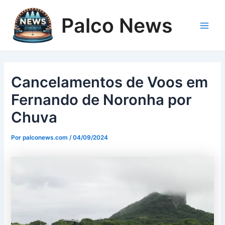
Ir
para
Palco News
o
Main
conteúdo
Men
Cancelamentos de Voos em
Fernando de Noronha por
Chuva
Por
palconews.com
/
04/09/2024