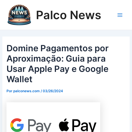
Ir
para
Palco News
o
Main
conteúdo
Men
Domine Pagamentos por
Aproximação: Guia para
Usar Apple Pay e Google
Wallet
Por
palconews.com
/
03/26/2024